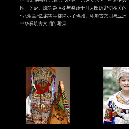
玛雅及秘鲁印加古文明的<十八月历法>，有诸多共
性。另虎、鹰等崇拜及与彝族十月太阳历密切相关的
<八角星>图案等等都揭示了玛雅、印加古文明与亚洲
中华彝族古文明的渊源。