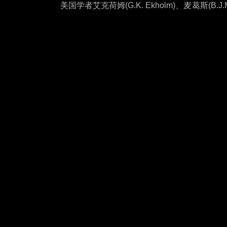
美国学者艾克荷姆
(G.K. Ekholm)、麦葛
华文明之间可能存在渊源，中国海洋史学家房
Dr.Joseph Needham 与鲁桂珍认
生则提出 “玛雅中国文化连续体”。他认为，
玛雅等文明可看作同祖的后代。