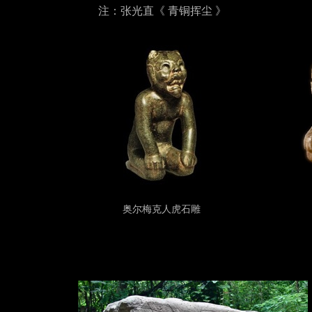
注：张光直《
青铜挥尘 》
奥尔梅克人
虎石雕